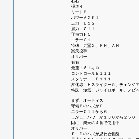
右右
弾道４
ミートＢ
パワーＡ２５１
走力 Ｂ１２
肩力 Ｃ１１
守備力Ｆ５
エラーＧ１
特殊 走塁２、ＰＨ、ＡＨ
楽天投手
オリバー
右右
最速１６１キロ
コントロールＥ１１１
スタミナ Ｂ１１１
変化球 Ｈスライダー５、チェンジ
特殊 短気、ジャイロボール、ノビ
まず、オーティズ
守備ＢのハズがＦ
エラーＣ１１からＧ
しかし、パワーが１３０から２５０
因に、楽天の４番で使用中
オリバー
Ｆ、Ｄのハズが思わぬ覚醒