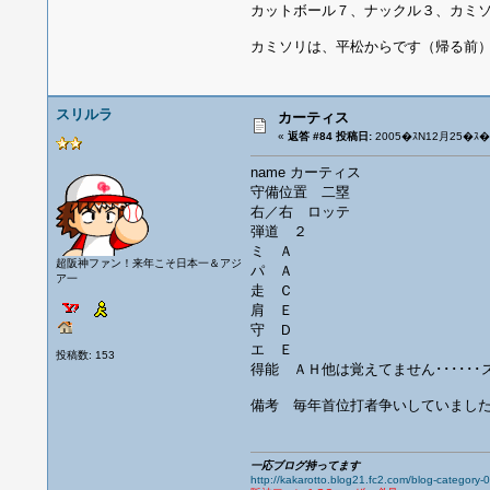
カットボール７、ナックル３、カミ
カミソリは、平松からです（帰る前
スリルラ
カーティス
«
返答 #84 投稿日:
2005�ｽN12月25�ｽ�ｽ
name カーティス
守備位置 二塁
右／右 ロッテ
弾道 ２
ミ Ａ
超阪神ファン！来年こそ日本一＆アジ
パ Ａ
ア一
走 Ｃ
肩 Ｅ
守 Ｄ
エ Ｅ
投稿数: 153
得能 ＡＨ他は覚えてません･･････
備考 毎年首位打者争いしていまし
一応ブログ持ってます
http://kakarotto.blog21.fc2.com/blog-category-0