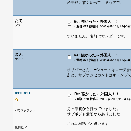
若手だとすぐ帰ってしまうので。
たて
Re: 強かった～外国人！！
ゲスト
«
返答 #77 投稿日:
2005�ｽN12月14�ｽ�ｽ
すいません。名前はサンダーです。
まん
Re: 強かった～外国人！！
ゲスト
«
返答 #78 投稿日:
2005�ｽN12月17�ｽ�ｽ
オリバーさん、Hシュートはコーチ新
あと、サブポジセカンドはキャンプ
tetsurou
Re: 強かった～外国人！！
«
返答 #79 投稿日:
2005�ｽN12月17�ｽ�ｽ
え～最初から持っていました。
パワスクファン！
サブポジも最初からありました
これは極稀だと思います
投稿数: 0