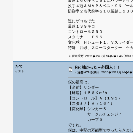
最速１６０から１６１にパワーアッ
投手４冠＆ＭＶＰ＆ベスト９＆ゴー
防御率２点代前半＆１８勝越し＆３
逆にザコもでた
最速１３９キロ
コントロールＧ９０
スタミナ Ｅ５５
変化球 Ｈシュート１、Ｖスライダ
特殊 四球、スロースターター、ケ
«
最終変更: 2005�ｽN12月13�ｽ�ｽ �ｽﾟ鯉ｿｽ 7�
たて
Re: 強かった～外国人！！
ゲスト
«
返答 #76 投稿日:
2005�ｽN12月14�ｽ�ｽ
僕の最高は、
【名前】サンダー
【球速】１５６Ｋｍ/ｈ
【コントロール】Ａ（１９１）
【スタミナ】Ａ（１６４）
【変化球】シンカー５
サークルチェンジ７
カーブ５
ですね。
僕は、中堅の万能型でやったらきま