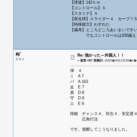
【球速】142ｋｍ
【コントロール】Ａ
【スタミナ】Ａ
【変化球】スライダー４ カーブ？
【特殊能力】わすれた
【備考】ところどころあいまいです
でもコントロールは200越え
枸ﾞ
Re: 強かった～外国人！！
ゲスト
«
返答 #87 投稿日:
2005�ｽN12月30�ｽ�ｽ
弾 ４
ミ A 7
パ A 163
走 E 7
肩 D 8
守 D 9
エ E 6
得能 チャンス４、対左４、安定度４
広角打法
です。覚醒してこうなりました。