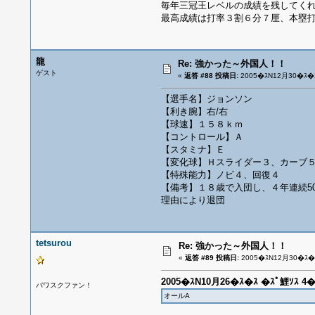
毎年三冠王レベルの成績を残してく
最高成績は打率３割６分７厘、本塁
龍
Re: 強かった～外国人！！
ゲスト
«
返答 #88 投稿日:
2005�ｽN12月30�ｽ�ｽ
【選手名】ジョンソン
【利き腕】右/右
【球速】１５８ｋｍ
【コントロール】Ａ
【スタミナ】Ｅ
【変化球】Ｈスライダー３、カーブ
【特殊能力】ノビ４、回復４
【備考】１８歳で入団し、４年連続5
理由により退団
tetsurou
Re: 強かった～外国人！！
«
返答 #89 投稿日:
2005�ｽN12月30�ｽ�ｽ
2005�ｽN10月26�ｽ�ｽ �ｽﾟ鯉ｿｽ 
パワスクファン！
オールA