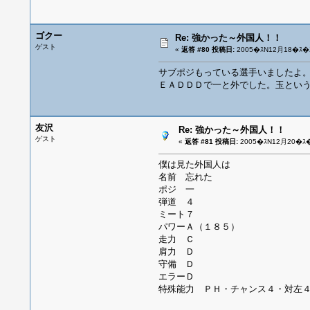
ゴクー
Re: 強かった～外国人！！
ゲスト
«
返答 #80 投稿日:
2005�ｽN12月18�ｽ�ｽ
サブポジもっている選手いましたよ
ＥＡＤＤＤで一と外でした。玉とい
友沢
Re: 強かった～外国人！！
ゲスト
«
返答 #81 投稿日:
2005�ｽN12月20�ｽ�
僕は見た外国人は
名前 忘れた
ポジ 一
弾道 ４
ミート７
パワーＡ（１８５）
走力 Ｃ
肩力 Ｄ
守備 Ｄ
エラーＤ
特殊能力 ＰＨ・チャンス４・対左