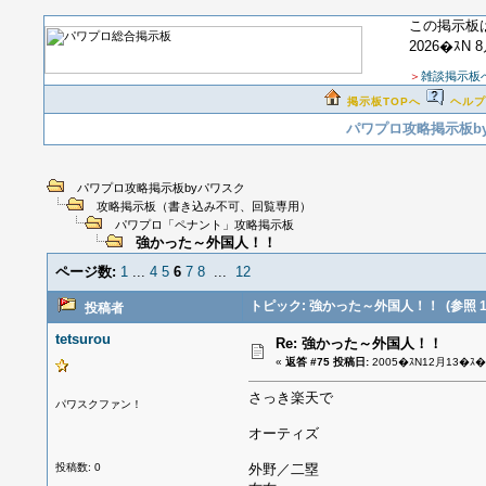
この掲示板
2026�ｽN 
＞
雑談掲示板
掲示板TOPへ
ヘルプ
パワプロ攻略掲示板b
パワプロ攻略掲示板byパワスク
攻略掲示板（書き込み不可、回覧専用）
パワプロ「ペナント」攻略掲示板
強かった～外国人！！
ページ数:
1
...
4
5
6
7
8
...
12
トピック: 強かった～外国人！！
(参照 1
投稿者
tetsurou
Re: 強かった～外国人！！
«
返答 #75 投稿日:
2005�ｽN12月13�ｽ�ｽ
さっき楽天で
パワスクファン！
オーティズ
投稿数: 0
外野／二塁