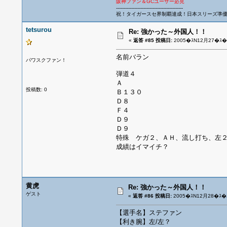
阪神ファン＆GCユーザー必見
--------------------------------------------
祝！タイガースセ界制覇達成！日本スリーズ準
tetsurou
Re: 強かった～外国人！！
«
返答 #85 投稿日:
2005�ｽN12月27�ｽ�ｽ
名前バラン
パワスクファン！
弾道４
Ａ
投稿数: 0
Ｂ１３０
Ｄ８
Ｆ４
Ｄ９
Ｄ９
特殊 ケガ２、ＡＨ、流し打ち、左２
成績はイマイチ？
黄虎
Re: 強かった～外国人！！
ゲスト
«
返答 #86 投稿日:
2005�ｽN12月28�ｽ�ｽ
【選手名】ステファン
【利き腕】左/左？