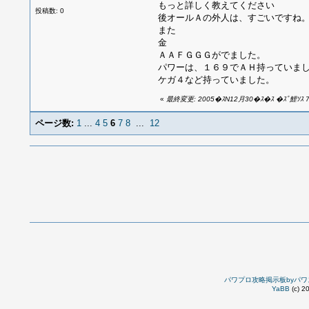
もっと詳しく教えてください
投稿数: 0
後オールＡの外人は、すごいですね
また
金
ＡＡＦＧＧＧがでました。
パワーは、１６９でＡＨ持っていま
ケガ４など持っていました。
«
最終変更: 2005�ｽN12月30�ｽ�ｽ �ｽﾟ鯉ｿｽ 7�
ページ数:
1
...
4
5
6
7
8
...
12
パワプロ攻略掲示板byパワ
YaBB
(c) 2