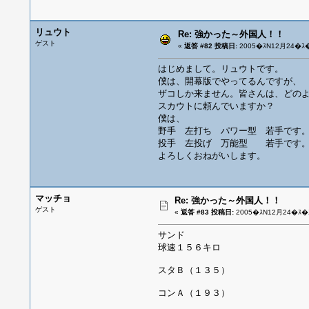
リュウト
Re: 強かった～外国人！！
ゲスト
«
返答 #82 投稿日:
2005�ｽN12月24�ｽ�
はじめまして。リュウトです。
僕は、開幕版でやってるんですが、
ザコしか来ません。皆さんは、どの
スカウトに頼んでいますか？
僕は、
野手 左打ち パワー型 若手です
投手 左投げ 万能型 若手です
よろしくおねがいします。
マッチョ
Re: 強かった～外国人！！
ゲスト
«
返答 #83 投稿日:
2005�ｽN12月24�ｽ�ｽ
サンド
球速１５６キロ
スタＢ（１３５）
コンＡ（１９３）