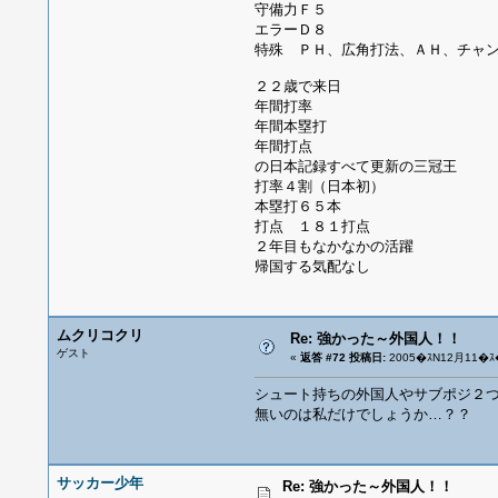
守備力Ｆ５
エラーＤ８
特殊 ＰＨ、広角打法、ＡＨ、チャ
２２歳で来日
年間打率
年間本塁打
年間打点
の日本記録すべて更新の三冠王
打率４割（日本初）
本塁打６５本
打点 １８１打点
２年目もなかなかの活躍
帰国する気配なし
ムクリコクリ
Re: 強かった～外国人！！
ゲスト
«
返答 #72 投稿日:
2005�ｽN12月11�ｽ�
シュート持ちの外国人やサブポジ２
無いのは私だけでしょうか…？？
サッカー少年
Re: 強かった～外国人！！