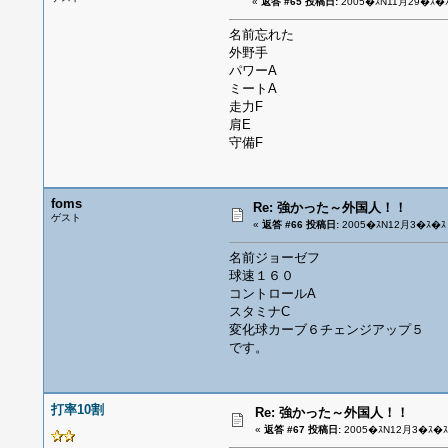
«
返答 #65 投稿日:
2005�ｽN11月29�ｽ�ｽ
名前忘れた
外野手
パワーA
ミートA
走力F
肩E
守備F
foms
Re: 強かった～外国人！！
ゲスト
«
返答 #66 投稿日:
2005�ｽN12月3�ｽ�ｽ 
名前ジョーゼフ
球速１６０
コントロールA
スタミナC
変化球カーブ６チェンジアップ５
です。
打率10割
Re: 強かった～外国人！！
«
返答 #67 投稿日:
2005�ｽN12月3�ｽ�ｽ 