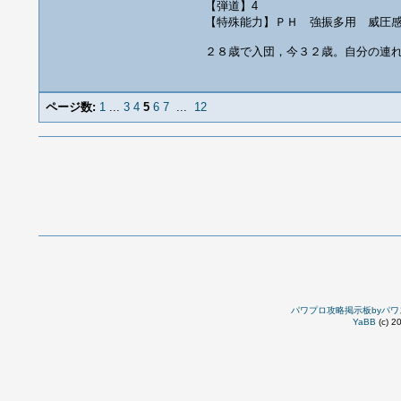
【弾道】4
【特殊能力】ＰＨ 強振多用 威圧
２８歳で入団，今３２歳。自分の連
ページ数:
1
...
3
4
5
6
7
...
12
パワプロ攻略掲示板byパワ
YaBB
(c) 2