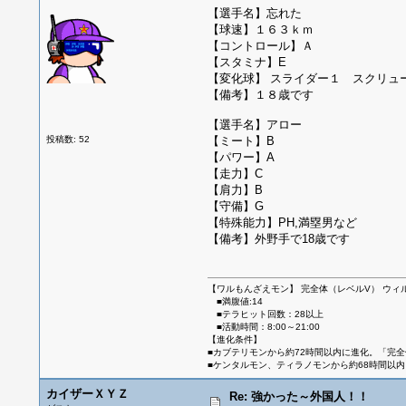
【選手名】忘れた
【球速】１６３ｋｍ
【コントロール】Ａ
【スタミナ】E
【変化球】 スライダー１ スクリュ
【備考】１８歳です
【選手名】アロー
投稿数: 52
【ミート】B
【パワー】A
【走力】C
【肩力】B
【守備】G
【特殊能力】PH,満塁男など
【備考】外野手で18歳です
【ワルもんざえモン】 完全体（レベルV） ウィ
■満腹値:14
■テラヒット回数：28以上
■活動時間：8:00～21:00
【進化条件】
■カブテリモンから約72時間以内に進化。「完
■ケンタルモン、ティラノモンから約68時間以
カイザーＸＹＺ
Re: 強かった～外国人！！