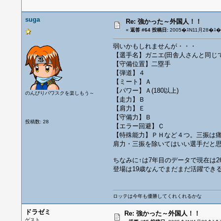
suga
Re: 強かった～外国人！！
«
返答 #64 投稿日:
2005�ｽN11月28�ｽ�ｽ
弱いかもしれませんが・・・
【選手名】ガニエ(田舎人さんと同じ
【守備位置】二塁手
【弾道】４
【ミート】Ａ
【パワー】Ａ(180以上)
のんびりパワスクを楽しもう～
【走力】Ｂ
【肩力】Ｅ
【守備力】Ｂ
投稿数: 28
【エラー回避】Ｃ
【特殊能力】ＰＨなど４つ。三振は
肩力・三振を除いてはいい選手だと
ちなみに↑は7年目のデータで現在は2
登場は19歳なんでまだまだ活躍でき
ロッテは今年も優勝してくれくれるかな
ドラゼミ
Re: 強かった～外国人！！
ゲスト