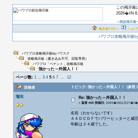
この掲示板
2026�ｽN 
＞
雑談掲示板
掲示板TOPへ
ヘルプ
パワプロ攻略掲示板b
パワプロ攻略掲示板byパワスク
攻略掲示板（書き込み不可、回覧専用）
パワプロ「ペナント」攻略掲示板
強かった～外国人！！
ページ数:
1
...
3
4
5
6
7
...
12
トピック: 強かった～外国人！！
(参照 1
投稿者
瑠衣
Re: 強かった～外国人！！
«
返答 #60 投稿日:
2005�ｽN11月27�ｽ�ｽ
名前（わからないです）
ＡＡＤＣＤＦでパワーヒッターと
年齢は２４歳でした。