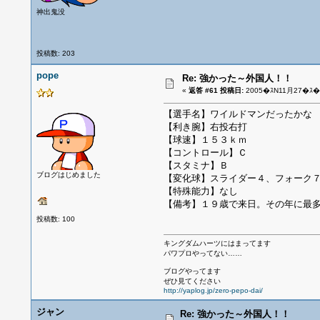
神出鬼没
投稿数: 203
pope
Re: 強かった～外国人！！
«
返答 #61 投稿日:
2005�ｽN11月27�ｽ�ｽ
【選手名】ワイルドマンだったかな
【利き腕】右投右打
【球速】１５３ｋｍ
【コントロール】Ｃ
【スタミナ】Ｂ
ブログはじめました
【変化球】スライダー４、フォーク
【特殊能力】なし
【備考】１９歳で来日。その年に最
投稿数: 100
キングダムハーツにはまってます
パワプロやってない……
ブログやってます
ぜひ見てください
http://yaplog.jp/zero-pepo-dai/
ジャン
Re: 強かった～外国人！！