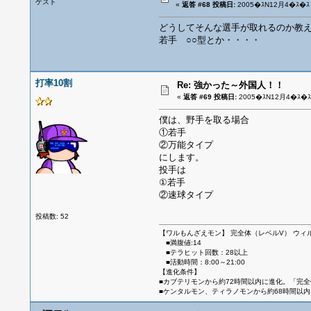
ゲスト
«
返答 #68 投稿日:
2005�ｽN12月4�ｽ�ｽ 
どうしてそんな選手が取れるのか教
若手 ○○型とか・・・・
打率10割
Re: 強かった～外国人！！
«
返答 #69 投稿日:
2005�ｽN12月4�ｽ�ｽ 
僕は、野手を取る場合
①若手
②万能タイプ
にします。
投手は
①若手
②速球タイプ
投稿数: 52
【ワルもんざえモン】 完全体（レベルV） ウィ
■満腹値:14
■テラヒット回数：28以上
■活動時間：8:00～21:00
【進化条件】
■カブテリモンから約72時間以内に進化。「完
■ケンタルモン、ティラノモンから約68時間以