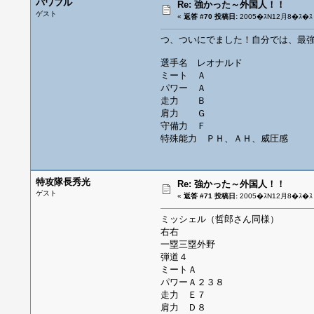
パワフル
Re: 強かった～外国人！！
ゲスト
«
返答 #70 投稿日:
2005�ｽN12月8�ｽ�ｽ 
つ、ついにでました！自分では、最
選手名 レオナルド
ミート Ａ
パワー Ａ
走力 Ｂ
肩力 Ｇ
守備力 Ｆ
特殊能力 ＰＨ、ＡＨ、威圧感
特攻隊長秀光
Re: 強かった～外国人！！
ゲスト
«
返答 #71 投稿日:
2005�ｽN12月8�ｽ�ｽ 
ミッシェル（哲郎さん同様）
右右
一塁三塁外野
弾道４
ミートＡ
パワーＡ２３８
走力 Ｅ７
肩力 Ｄ８