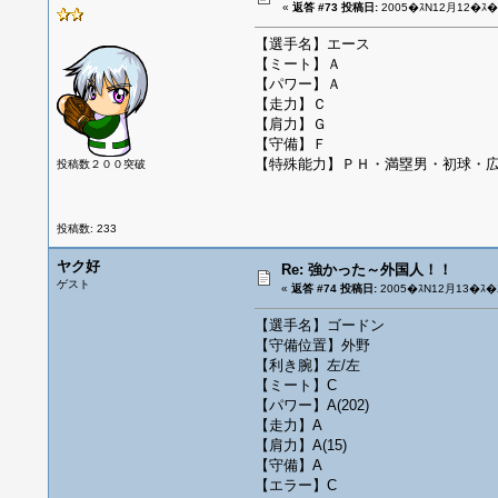
«
返答 #73 投稿日:
2005�ｽN12月12�ｽ�ｽ
【選手名】エース
【ミート】Ａ
【パワー】Ａ
【走力】Ｃ
【肩力】Ｇ
【守備】Ｆ
【特殊能力】ＰＨ・満塁男・初球・
投稿数２００突破
投稿数: 233
ヤク好
Re: 強かった～外国人！！
ゲスト
«
返答 #74 投稿日:
2005�ｽN12月13�ｽ�ｽ
【選手名】ゴードン
【守備位置】外野
【利き腕】左/左
【ミート】C
【パワー】A(202)
【走力】A
【肩力】A(15)
【守備】A
【エラー】C