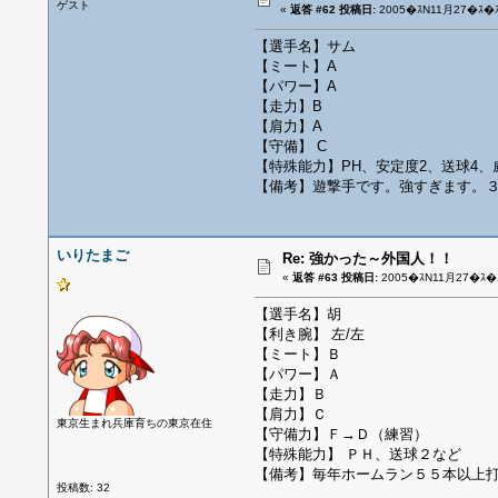
ゲスト
«
返答 #62 投稿日:
2005�ｽN11月27�ｽ�ｽ
【選手名】サム
【ミート】A
【パワー】A
【走力】B
【肩力】A
【守備】 C
【特殊能力】PH、安定度2、送球4、
【備考】遊撃手です。強すぎます。３
いりたまご
Re: 強かった～外国人！！
«
返答 #63 投稿日:
2005�ｽN11月27�ｽ�ｽ
【選手名】胡
【利き腕】 左/左
【ミート】Ｂ
【パワー】Ａ
【走力】Ｂ
【肩力】Ｃ
東京生まれ兵庫育ちの東京在住
【守備力】Ｆ→Ｄ（練習）
【特殊能力】 ＰＨ、送球２など
【備考】毎年ホームラン５５本以上
投稿数: 32