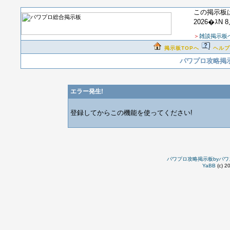
この掲示板
2026�ｽN 
＞
雑談掲示板
掲示板TOPへ
ヘルプ
パワプロ攻略掲示
エラー発生!
登録してからこの機能を使ってください!
パワプロ攻略掲示板byパワ
YaBB
(c) 2