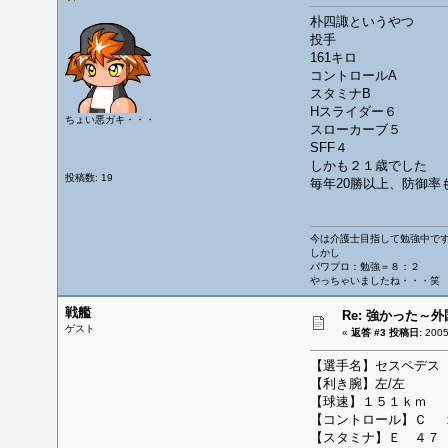
朴四諏というやつ
投手
161キロ
コントロールA
スタミナB
Hスライダー６
ちょい悪ガキ・・・
スローカーブ５
SFF４
しかも２１歳でした
投稿数: 19
毎年20勝以上、防御率
今は介護士目指して勉強中で
しかし
パワプロ：勉強＝８：２
やっちゃいましたね・・・笑
戦艦
Re: 強かった～
ゲスト
«
返答 #3 投稿日:
200
【選手名】セスペデス
【利き腕】左/左
【球速】１５１ｋｍ
【コントロール】Ｃ 
【スタミナ】Ｅ ４７