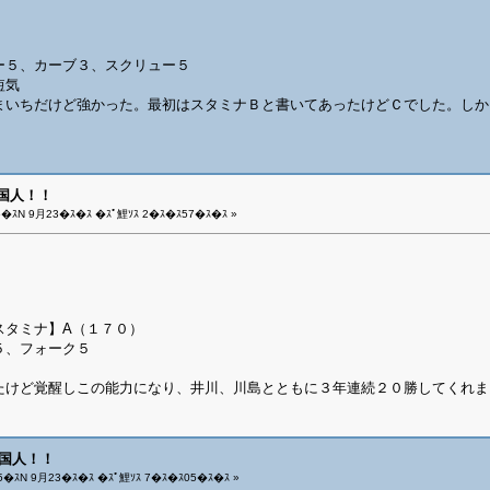
）
ー５、カーブ３、スクリュー５
短気
まいちだけど強かった。最初はスタミナＢと書いてあったけどＣでした。しか
外国人！！
5�ｽN 9月23�ｽ�ｽ �ｽﾟ鯉ｿｽ 2�ｽ�ｽ57�ｽ�ｽ »
スタミナ】
A
（１７０）
５、フォーク５
たけど覚醒しこの能力になり、井川、川島とともに３年連続２０勝してくれま
外国人！！
5�ｽN 9月23�ｽ�ｽ �ｽﾟ鯉ｿｽ 7�ｽ�ｽ05�ｽ�ｽ »