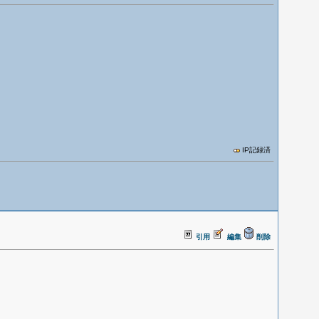
IP記録済
引用
編集
削除