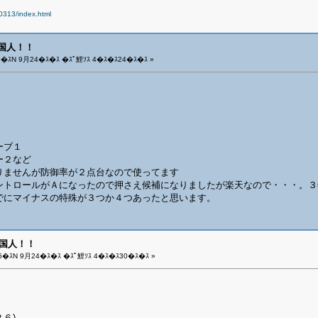
00313/index.html
外国人！！
5�ｽN 9月24�ｽ�ｽ �ｽﾟ鯉ｿｽ 4�ｽ�ｽ24�ｽ�ｽ »
ーブ１
ー２など
りませんが防御率が２点台なので使ってます
ントロールがＡになったので押さえ候補になりましたが楽天なので・・・。３
でにマイナスの特殊が３つか４つあったと思います。
外国人！！
5�ｽN 9月24�ｽ�ｽ �ｽﾟ鯉ｿｽ 4�ｽ�ｽ30�ｽ�ｽ »
６)