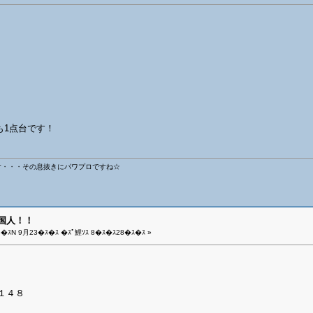
も1点台です！
す・・・その息抜きにパワプロですね☆
外国人！！
5�ｽN 9月23�ｽ�ｽ �ｽﾟ鯉ｿｽ 8�ｽ�ｽ28�ｽ�ｽ »
１４８