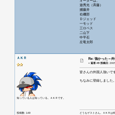
オーダーは、
遊秀光（斉藤）
捕藤井
右磯部
Ｄジェッド
一モッド
三ロペス
二山下
中平石
左竜太郎
ＡＫＲ
Re: 強かった～
«
返答 #9 投稿日:
200
皆さんの外国人強いで
ちなみに登録しました
知っている人は知っている。ＡＫＲです。
投稿数: 149
どうもゲストさん。ＡＫＲは