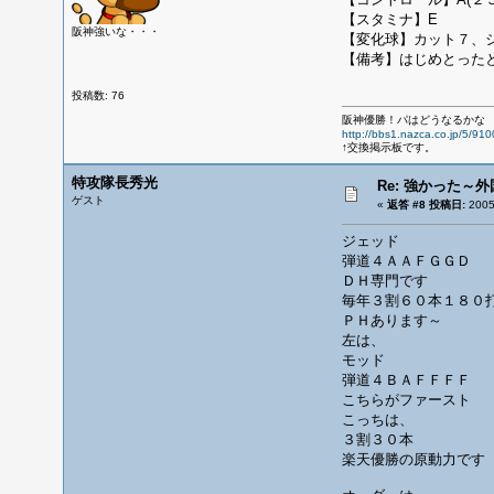
【スタミナ】E
阪神強いな・・・
【変化球】カット７、
【備考】はじめとった
投稿数: 76
阪神優勝！パはどうなるかな
http://bbs1.nazca.co.jp/5/91
↑交換掲示板です。
特攻隊長秀光
Re: 強かった～
ゲスト
«
返答 #8 投稿日:
200
ジェッド
弾道４ＡＡＦＧＧＤ
ＤＨ専門です
毎年３割６０本１８０
ＰＨあります～
左は、
モッド
弾道４ＢＡＦＦＦＦ
こちらがファースト
こっちは、
３割３０本
楽天優勝の原動力です