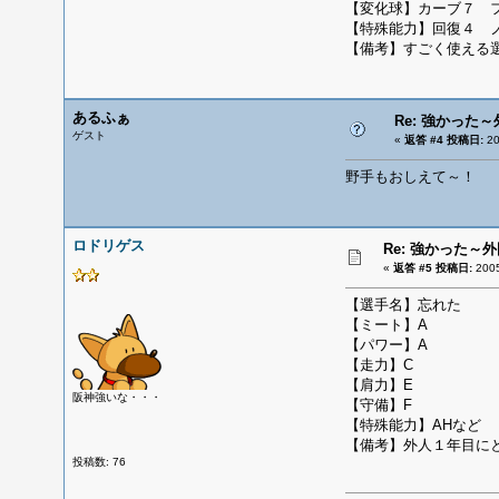
【変化球】カーブ７ 
【特殊能力】回復４ 
【備考】すごく使える
あるふぁ
Re: 強かった
ゲスト
«
返答 #4 投稿日:
20
野手もおしえて～！
ロドリゲス
Re: 強かった～
«
返答 #5 投稿日:
200
【選手名】忘れた
【ミート】A
【パワー】A
【走力】C
【肩力】E
阪神強いな・・・
【守備】F
【特殊能力】AHなど
【備考】外人１年目に
投稿数: 76