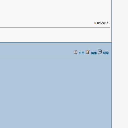
IP記録済
引用
編集
削除