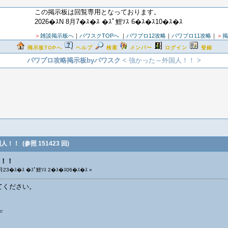
この掲示板は回覧専用となっております。
2026�ｽN 8月7�ｽ�ｽ �ｽﾟ鯉ｿｽ 6�ｽ�ｽ10�ｽ�ｽ
＞
雑談掲示板へ
｜
パワスクTOPへ
｜
パワプロ12攻略
｜
パワプロ11攻略
｜
＞
掲
掲示板TOPへ
ヘルプ
検索
メンバー
ログイン
登録
パワプロ攻略掲示板byパワスク
< 強かった～外国人！！ >
国人！！
(参照 151423 回)
！！
月23�ｽ�ｽ �ｽﾟ鯉ｿｽ 2�ｽ�ｽ06�ｽ�ｽ »
てください。
デ