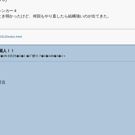
シンカー４
とき弱かったけど、何回もやり直したら結構強いのが出てきた。
00313/index.html
外国人！！
5�ｽN 9月25�ｽ�ｽ �ｽﾟ鯉ｿｽ 7�ｽ�ｽ48�ｽ�ｽ »
打点