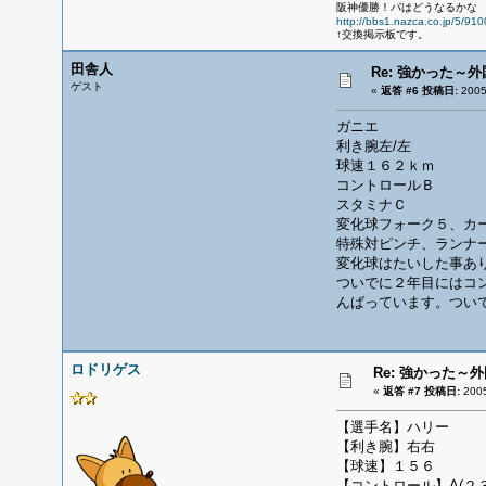
阪神優勝！パはどうなるかな
http://bbs1.nazca.co.jp/5/91
↑交換掲示板です。
田舎人
Re: 強かった～
ゲスト
«
返答 #6 投稿日:
200
ガニエ
利き腕左/左
球速１６２ｋｍ
コントロールＢ
スタミナＣ
変化球フォーク５、カ
特殊対ピンチ、ランナ
変化球はたいした事あ
ついでに２年目にはコ
んばっています。つい
ロドリゲス
Re: 強かった～
«
返答 #7 投稿日:
200
【選手名】ハリー
【利き腕】右右
【球速】１５６
【コントロール】A(２３