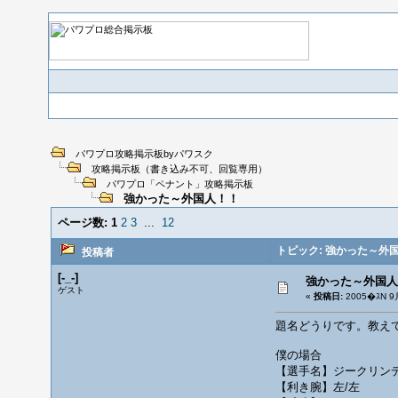
パワプロ攻略掲示板byパワスク
攻略掲示板（書き込み不可、回覧専用）
パワプロ「ペナント」攻略掲示板
強かった～外国人！！
ページ数:
1
2
3
...
12
トピック: 強かった～外
投稿者
[-_-]
強かった～外国人
ゲスト
«
投稿日:
2005�ｽN 9
題名どうりです。教え
僕の場合
【選手名】ジークリン
【利き腕】左/左