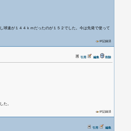
し球速が１４４ｋｍだったのが１５２でした。今は先発で使って
IP記録済
引用
編集
削除
した。
IP記録済
引用
編集