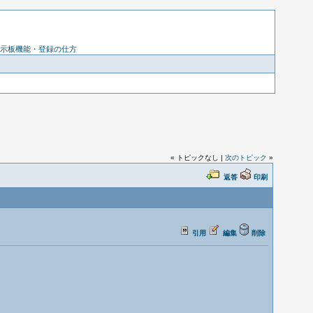
示板機能・登録の仕方
« トピックなし |
次のトピック
»
返答
印刷
引用
編集
削除