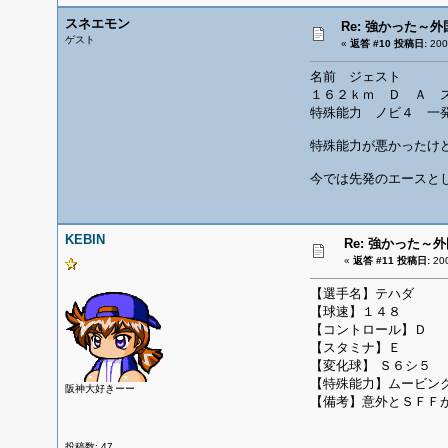
スネエモン
Re: 強かった～
ゲスト
«
返答 #10 投稿日:
200
名前 ジェスト
１６２ｋｍ Ｄ Ａ 
特殊能力 ノビ４ 一
特殊能力が悪かったけ
今では先発のエースと
KEBIN
Re: 強かった～
«
返答 #11 投稿日:
20
【選手名】テハ
【球速】１４８
【コントロール】Ｄ
【スタミナ】Ｅ
【変化球】 Ｓ６シ５
【特殊能力】ムービン
阪神大好きーー
【備考】意外とＳＦＦ
投稿数: 47