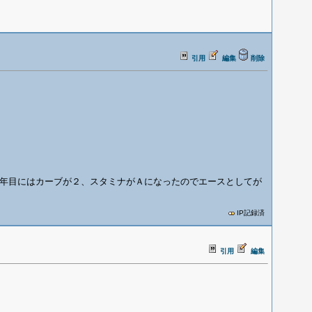
引用
編集
削除
年目にはカーブが２、スタミナがＡになったのでエースとしてが
IP記録済
引用
編集