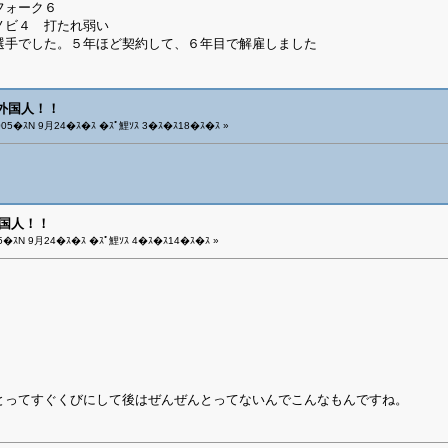
フォーク６
ノビ４ 打たれ弱い
選手でした。５年ほど契約して、６年目で解雇しました
～外国人！！
05�ｽN 9月24�ｽ�ｽ �ｽﾟ鯉ｿｽ 3�ｽ�ｽ18�ｽ�ｽ »
外国人！！
5�ｽN 9月24�ｽ�ｽ �ｽﾟ鯉ｿｽ 4�ｽ�ｽ14�ｽ�ｽ »
とってすぐくびにして後はぜんぜんとってないんでこんなもんですね。