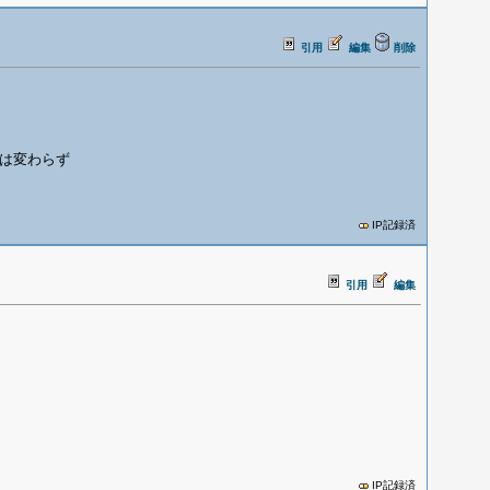
引用
編集
削除
は変わらず
IP記録済
引用
編集
IP記録済