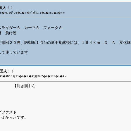
外国人！！
5�ｽN 9月26�ｽ�ｽ �ｽﾟ鯉ｿｽ 4�ｽ�ｽ59�ｽ�ｽ »
スライダー６ カーブ５ フォーク５
発 負け運
ど毎回２０勝、防御率１点台の選手覚醒後には、１６４ｋｍ Ｄ Ａ 変化球
して使っています
外国人！！
05�ｽN10月11�ｽ�ｽ �ｽﾟ鯉ｿｽ 7�ｽ�ｽ02�ｽ�ｽ »
ダ 【利き腕】右
グファスト
がよかったです。