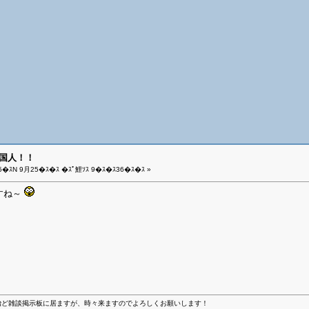
外国人！！
5�ｽN 9月25�ｽ�ｽ �ｽﾟ鯉ｿｽ 9�ｽ�ｽ36�ｽ�ｽ »
すね～
。
殆ど雑談掲示板に居ますが、時々来ますのでよろしくお願いします！